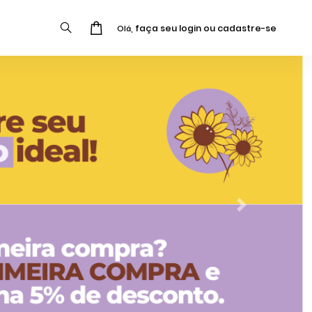
faça seu login ou cadastre-se
Olá,
Next