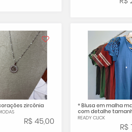
R$ 
corações zircônia
° Blusa em malha m
com detalhe taman
 MODAS
READY CLICK
R$ 45,00
R$ 