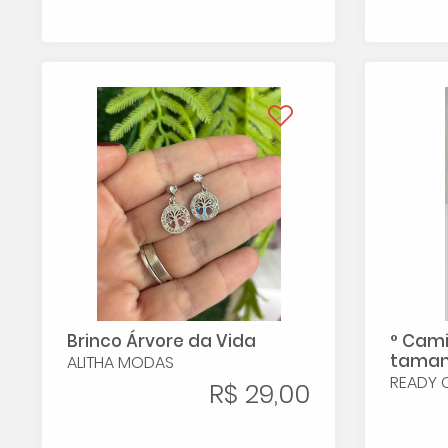
Brinco Árvore da Vida
° Cam
taman
ALITHA MODAS
READY 
R$ 29,00