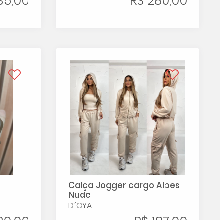
35,00
R$ 280,00
Calça Jogger cargo Alpes
Nude
D´OYA