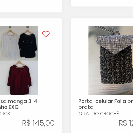
isa manga 3-4
Porta-celular Folia p
ho EXG
prata
CLICK
O TAL DO CROCHÊ
R$ 145,00
R$ 1