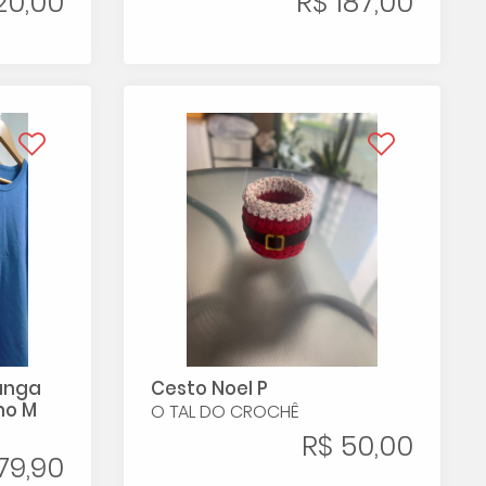
20,00
R$ 187,00
anga
Cesto Noel P
ho M
O TAL DO CROCHÊ
R$ 50,00
79,90