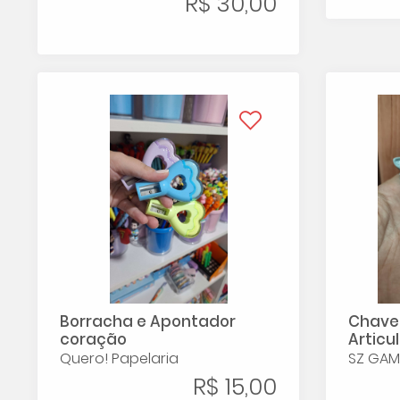
R$ 30,00
Borracha e Apontador
Chavei
coração
Articu
Quero! Papelaria
SZ GAM
R$ 15,00