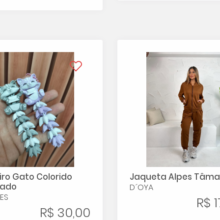
ro Gato Colorido
Jaqueta Alpes Tâma
lado
D´OYA
ES
R$ 1
R$ 30,00