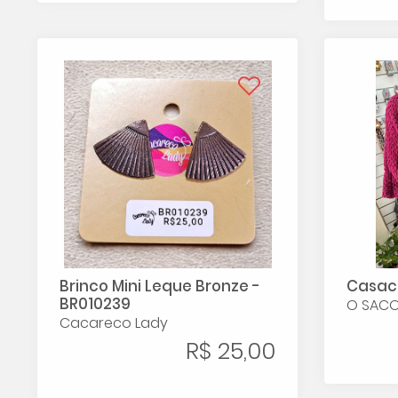
Brinco Mini Leque Bronze -
Casaco
BR010239
O SAC
Cacareco Lady
R$ 25,00