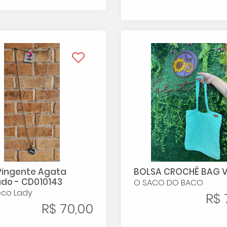
Pingente Agata
BOLSA CROCHÊ BAG 
do - CD010143
O SACO DO BACO
co Lady
R$ 
R$ 70,00