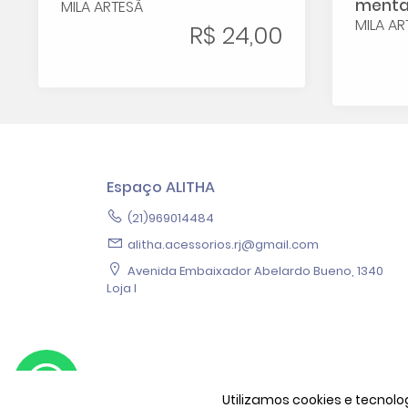
ment
MILA ARTESÃ
MILA AR
R$ 24,00
Espaço ALITHA
(21)969014484
alitha.acessorios.rj@gmail.com
Avenida Embaixador Abelardo Bueno, 1340
Loja I
Copyright © 2026 Espaço ALITHA
Utilizamos cookies e tecno