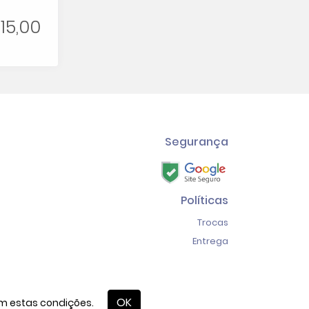
15,00
Segurança
Políticas
Trocas
Entrega
criado com
AppCollaborative
OK
m estas condições.