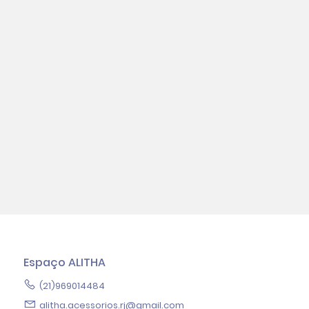
Espaço ALITHA
(21)969014484
alitha.acessorios.rj@gmail.com